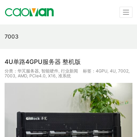
7003
4U单路4GPU服务器 整机版
分类：
华芃服务器
,
智能硬件
,
行业新闻
标签：
4GPU
,
4U
,
7002
,
7003
,
AMD
,
PCIe4.0
,
X16
,
准系统