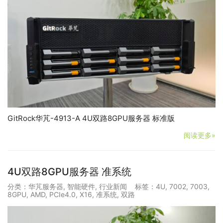
GitRock华芃-4913-A 4U双路8GPU服务器 标准版
阅读更多»
4U双路8GPU服务器 准系统
分类：
华芃服务器
,
智能硬件
,
行业新闻
标签：
4U
,
7002
,
7003
,
8GPU
,
AMD
,
PCIe4.0
,
X16
,
准系统
,
双路