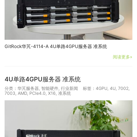
GitRock华芃-4114-A 4U单路4GPU服务器 准系统
阅读更多»
4U单路4GPU服务器 准系统
分类：
华芃服务器
,
智能硬件
,
行业新闻
标签：
4GPU
,
4U
,
7002
,
7003
,
AMD
,
PCIe4.0
,
X16
,
准系统