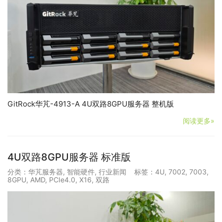
GitRock华芃-4913-A 4U双路8GPU服务器 整机版
阅读更多»
4U双路8GPU服务器 标准版
分类：
华芃服务器
,
智能硬件
,
行业新闻
标签：
4U
,
7002
,
7003
,
8GPU
,
AMD
,
PCIe4.0
,
X16
,
双路