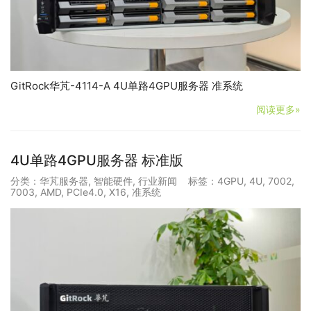
GitRock华芃-4114-A 4U单路4GPU服务器 准系统
阅读更多»
4U单路4GPU服务器 标准版
分类：
华芃服务器
,
智能硬件
,
行业新闻
标签：
4GPU
,
4U
,
7002
,
7003
,
AMD
,
PCIe4.0
,
X16
,
准系统