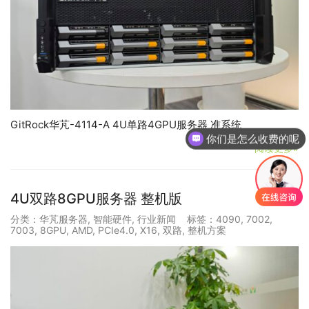
GitRock华芃-4114-A 4U单路4GPU服务器 准系统
你们是怎么收费的呢
阅读更多»
4U双路8GPU服务器 整机版
分类：
华芃服务器
,
智能硬件
,
行业新闻
标签：
4090
,
7002
,
7003
,
8GPU
,
AMD
,
PCIe4.0
,
X16
,
双路
,
整机方案