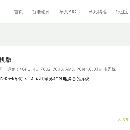
首页
智能硬件
草凡AIGC
草凡博客
行业新
整机版
闻
标签：
4GPU
,
4U
,
7002
,
7003
,
AMD
,
PCIe4.0
,
X16
,
准系统
GitRock华芃-4114-A 4U单路4GPU服务器 准系统
阅读更