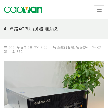
4U单路4GPU服务器 准系统
2024年 9月 2日 下午5:20
华芃服务器
,
智能硬件
,
行业新
闻
352