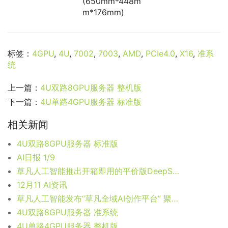
(650mm*448m
m*176mm)
标签：
4GPU
,
4U
,
7002
,
7003
,
AMD
,
PCIe4.0
,
X16
,
准系
统
上一篇：
4U双路8GPU服务器 整机版
下一篇：
4U单路4GPU服务器 标准版
相关新闻
4U双路8GPU服务器 标准版
AI日报 1/9
草凡人工智能推出开箱即用的平价版DeepSeek R1服务器
12月11 AI资讯
草凡人工智能发布“草凡全域AI创作平台” 聚合AI绘画、音乐、视频等多种功能
4U双路8GPU服务器 准系统
4U单路4GPU服务器 整机版