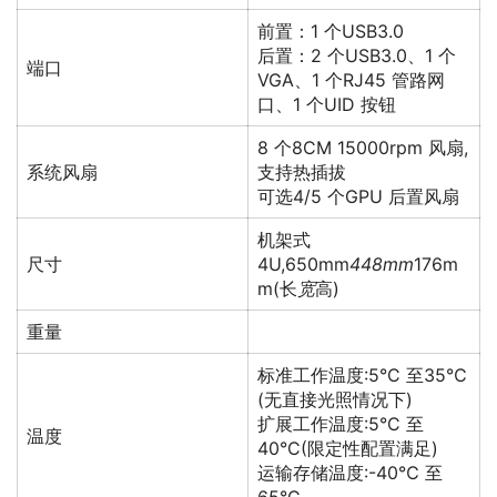
前置：1 个USB3.0
后置：2 个USB3.0、1 个
端口
VGA、1 个RJ45 管路网
口、1 个UID 按钮
8 个8CM 15000rpm 风扇,
系统风扇
支持热插拔
可选4/5 个GPU 后置风扇
机架式
尺寸
4U,650mm
448mm
176m
m(长
宽
高)
重量
标准工作温度:5°C 至35℃
(无直接光照情况下)
扩展工作温度:5°C 至
温度
40°C(限定性配置满足)
运输存储温度:-40℃ 至
65°C